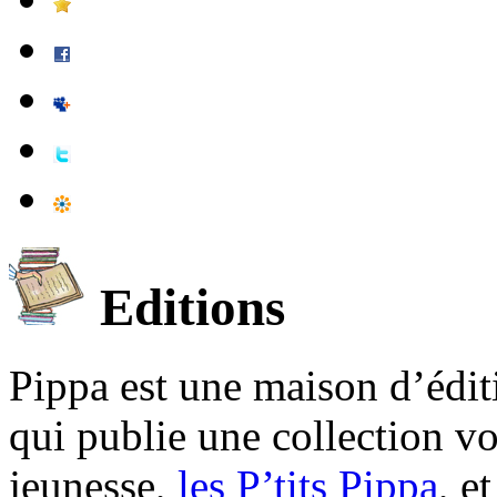
Editions
Pippa est une maison d’édi
qui publie une collection v
jeunesse,
les P’tits Pippa
, e