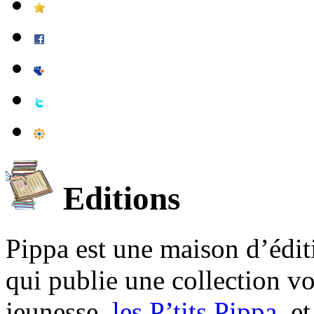
Editions
Pippa est une maison d’édi
qui publie une collection v
jeunesse,
les P’tits Pippa
, e