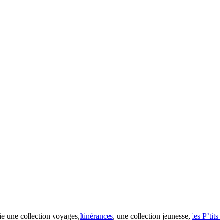
ie une collection voyages,
Itinérances
, une collection jeunesse,
les P’tit