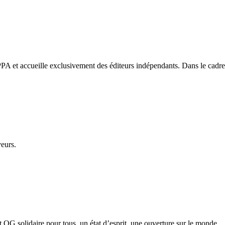
PA et accueille exclusivement des éditeurs indépendants. Dans le cadre d
veurs.
etit QG solidaire pour tous, un état d’esprit, une ouverture sur le monde…