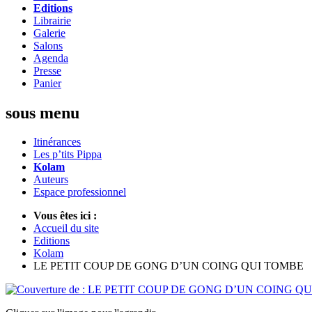
Editions
Librairie
Galerie
Salons
Agenda
Presse
Panier
sous menu
Itinérances
Les p’tits Pippa
Kolam
Auteurs
Espace professionnel
Vous êtes ici :
Accueil du site
Editions
Kolam
LE PETIT COUP DE GONG D’UN COING QUI TOMBE