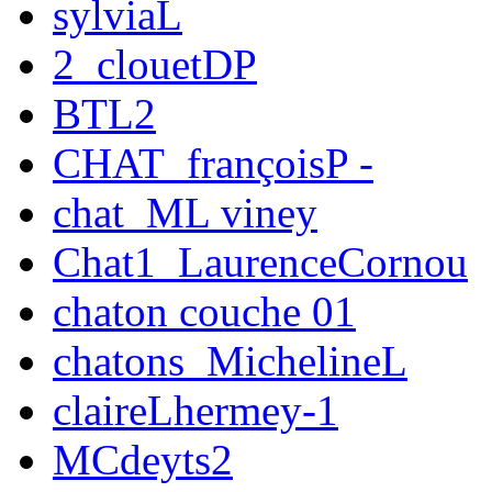
sylviaL
2_clouetDP
BTL2
CHAT_françoisP -
chat_ML viney
Chat1_LaurenceCornou
chaton couche 01
chatons_MichelineL
claireLhermey-1
MCdeyts2