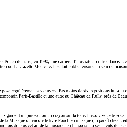
s Pouch démarre, en 1990, une carrière d’illustrateur en free-lance. Dès
n ou La Gazette Médicale. Il se fait publier ensuite au sein de maison
l expose régulièrement ses œuvres. Pas moins de six expositions lui sont 
mporain Paris-Bastille et une autre au Château de Rully, près de Beau
ils guident un pinceau ou un crayon sur la toile. Il exorcise cette vocat
 de la Musique ou encore le livre Pouch en musique qui paraît chez Diatei
fois de plus cet art de la musique, en l’associant à ses talents de plast