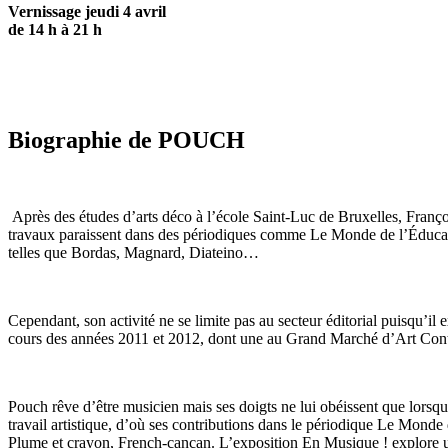
Vernissage jeudi 4 avril
de 14 h à 21 h
Biographie de POUCH
Après des études d’arts déco à l’école Saint-Luc de Bruxelles, Françoi
travaux paraissent dans des périodiques comme Le Monde de l’Éducatio
telles que Bordas, Magnard, Diateino…
Cependant, son activité ne se limite pas au secteur éditorial puisqu’i
cours des années 2011 et 2012, dont une au Grand Marché d’Art Conte
Pouch rêve d’être musicien mais ses doigts ne lui obéissent que lorsqu’
travail artistique, d’où ses contributions dans le périodique Le Monde
Plume et crayon, French-cancan. L’exposition En Musique ! explore une 