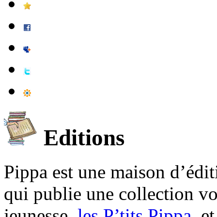
Editions
Pippa est une maison d’édi
qui publie une collection v
jeunesse,
les P’tits Pippa
, e