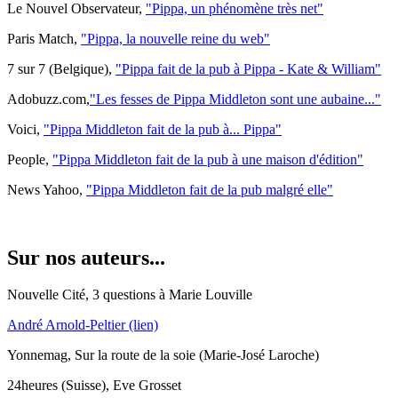
Le Nouvel Observateur,
"Pippa, un phénomène très net"
Paris Match,
"Pippa, la nouvelle reine du web"
7 sur 7 (Belgique),
"Pippa fait de la pub à Pippa - Kate & William"
Adobuzz.com,
"Les fesses de Pippa Middleton sont une aubaine..."
Voici,
"Pippa Middleton fait de la pub à... Pippa"
People,
"Pippa Middleton fait de la pub à une maison d'édition"
News Yahoo,
"Pippa Middleton fait de la pub malgré elle"
Sur nos auteurs...
Nouvelle Cité, 3 questions à Marie Louville
André Arnold-Peltier (lien)
Yonnemag, Sur la route de la soie (Marie-José Laroche)
24heures (Suisse), Eve Grosset