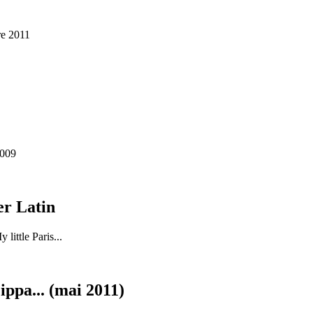
re 2011
2009
er Latin
little Paris...
ppa... (mai 2011)