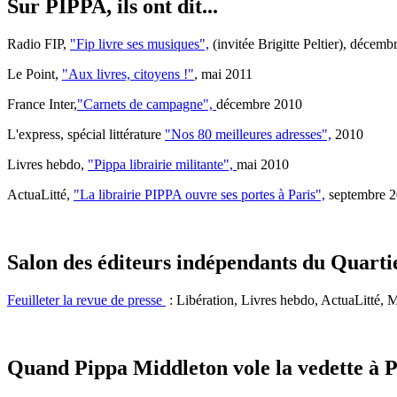
Sur PIPPA, ils ont dit...
Radio FIP,
"Fip livre ses musiques",
(invitée Brigitte Peltier), décemb
Le Point,
"Aux livres, citoyens !"
, mai 2011
France Inter,
"Carnets de campagne",
décembre 2010
L'express, spécial littérature
"Nos 80 meilleures adresses",
2010
Livres hebdo,
"Pippa librairie militante",
mai 2010
ActuaLitté,
"La librairie PIPPA ouvre ses portes à Paris",
septembre 
Salon des éditeurs indépendants du Quarti
Feuilleter la revue de presse
: Libération, Livres hebdo, ActuaLitté, My 
Quand Pippa Middleton vole la vedette à Pi