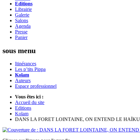
Editions
Librairie
Galerie
Salons
Agenda
Presse
Panier
sous menu
Itinérances
Les p’tits Pippa
Kolam
Auteurs
Espace professionnel
Vous êtes ici :
Accueil du site
Editions
Kolam
DANS LA FORET LOINTAINE, ON ENTEND LE HAÏKU