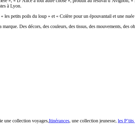
ère », « D’Alice à tout autre chose », produit au festival d’Avignon, « 
stes à Lyon.
 « les petits poils du loup » et « Colère pour un épouvantail et une nuée
 sa marque. Des décors, des couleurs, des tissus, des mouvements, des ob
ie une collection voyages,
Itinérances
, une collection jeunesse,
les P’tit