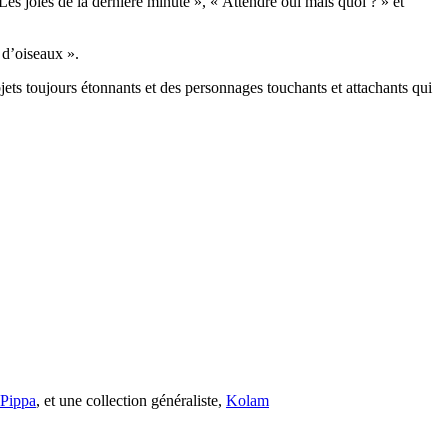
Les joies de la dernière minute », « Attendre oui mais quoi ? » et
 d’oiseaux ».
jets toujours étonnants et des personnages touchants et attachants qui
s Pippa
, et une collection généraliste,
Kolam