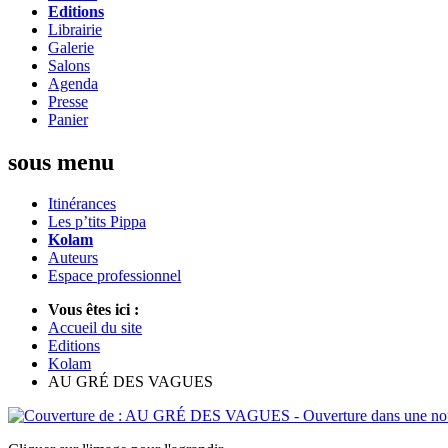
Editions
Librairie
Galerie
Salons
Agenda
Presse
Panier
sous menu
Itinérances
Les p’tits Pippa
Kolam
Auteurs
Espace professionnel
Vous êtes ici :
Accueil du site
Editions
Kolam
AU GRÉ DES VAGUES