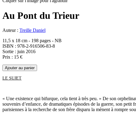
Cliquer sur l'image pour l'agrandir
Au Pont du Trieur
Auteur :
Treille Daniel
11,5 x 18 cm - 198 pages - NB
ISBN : 978-2-916506-83-8
Sortie : juin 2016
Prix : 15 €
LE SUJET
« Une existence qui bifurque, cela tient à très peu. » De son orpheli
souvenirs d’enfance, de dramatiques épisodes de la guerre, son petit fr
parisiennes à la recherche de son frère disparu la mènent à rompre soud