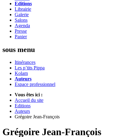
Editions
Librairie
Galerie
Salons
Agenda
Presse
Panier
sous menu
Itinérances
Les p’tits Pippa
Kolam
Auteurs
Espace professionnel
Vous êtes ici :
Accueil du site
Editions
Auteurs
Grégoire Jean-François
Grégoire Jean-François