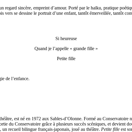
n regard sincère, empreint d’amour. Porté par le haïku, pratique poétiqu
 vers se dessine le portrait d’une enfant, tantôt émerveillée, tantôt cont
Si heureuse
Quand je l’appelle « grande fille »
Petite fille
gie de l’enfance.
 théâtre, est né en 1972 aux Sables-d’Olonne. Formé au Conservatoire na
a sortie du Conservatoire grâce à plusieurs succès scéniques, et devient 
 un recueil bilingue français-japonais, joué au théâtre.
Petite fille
est so