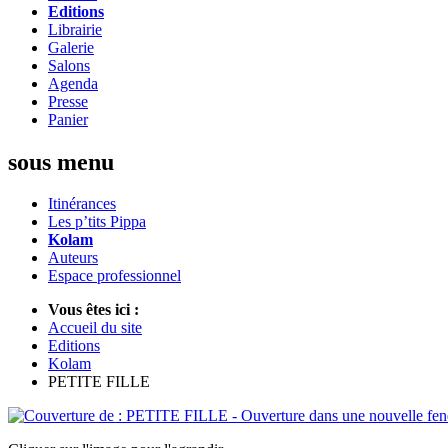
Editions
Librairie
Galerie
Salons
Agenda
Presse
Panier
sous menu
Itinérances
Les p’tits Pippa
Kolam
Auteurs
Espace professionnel
Vous êtes ici :
Accueil du site
Editions
Kolam
PETITE FILLE