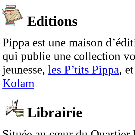
Editions
Pippa est une maison d’édi
qui publie une collection v
jeunesse,
les P’tits Pippa
, e
Kolam
Librairie
Située au cœur du Quartier 