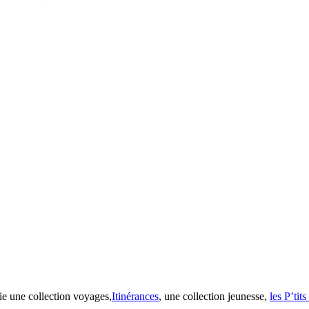
ie une collection voyages,
Itinérances
, une collection jeunesse,
les P’tit