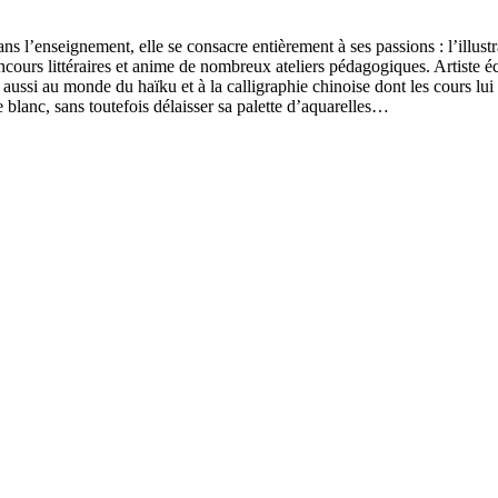
s l’enseignement, elle se consacre entièrement à ses passions : l’illustr
concours littéraires et anime de nombreux ateliers pédagogiques. Artiste é
se aussi au monde du haïku et à la calligraphie chinoise dont les cours lu
le blanc, sans toutefois délaisser sa palette d’aquarelles…