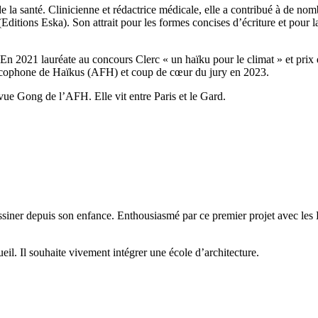
de la santé. Clinicienne et rédactrice médicale, elle a contribué à de no
(Editions Eska). Son attrait pour les formes concises d’écriture et pour 
s. En 2021 lauréate au concours Clerc « un haïku pour le climat » et pri
ancophone de Haïkus (AFH) et coup de cœur du jury en 2023.
evue Gong de l’AFH. Elle vit entre Paris et le Gard.
iner depuis son enfance. Enthousiasmé par ce premier projet avec les Ed
eil. Il souhaite vivement intégrer une école d’architecture.