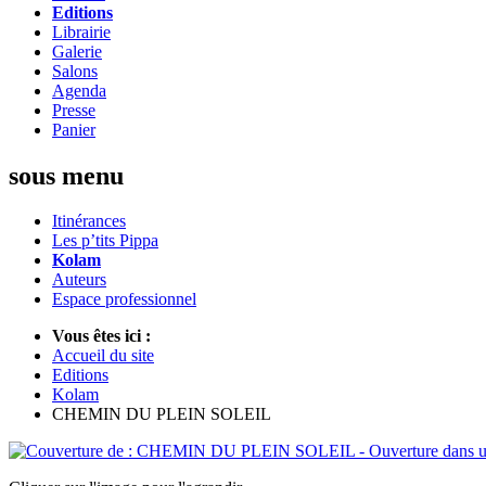
Editions
Librairie
Galerie
Salons
Agenda
Presse
Panier
sous menu
Itinérances
Les p’tits Pippa
Kolam
Auteurs
Espace professionnel
Vous êtes ici :
Accueil du site
Editions
Kolam
CHEMIN DU PLEIN SOLEIL