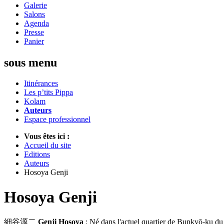
Galerie
Salons
Agenda
Presse
Panier
sous menu
Itinérances
Les p’tits Pippa
Kolam
Auteurs
Espace professionnel
Vous êtes ici :
Accueil du site
Editions
Auteurs
Hosoya Genji
Hosoya Genji
細谷源二
Genji Hosoya
: Né dans l'actuel quartier de Bunkyō-ku du