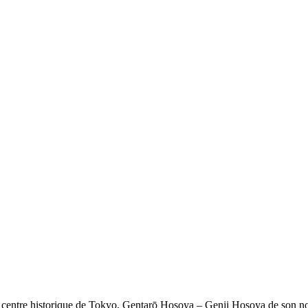
 centre historique de Tokyo, Gentarō Hosoya – Genji Hosoya de son nom 