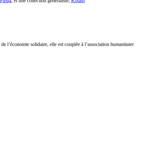
s Pippa
, et une collection généraliste,
Kolam
e l’économie solidaire, elle est couplée à l’association humanitaire