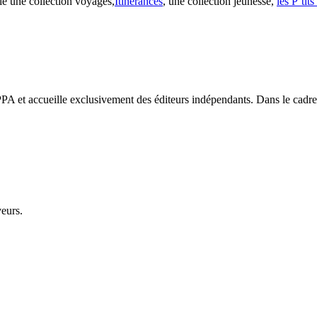
ie une collection voyages,
Itinérances
, une collection jeunesse,
les P’tit
PA et accueille exclusivement des éditeurs indépendants. Dans le cadre d
veurs.