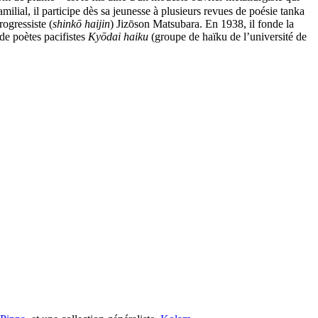
milial, il participe dès sa jeunesse à plusieurs revues de poésie tanka
rogressiste (
shinkō haijin
) Jizōson Matsubara. En 1938, il fonde la
e poètes pacifistes
Kyōdai haiku
(groupe de haïku de l’université de