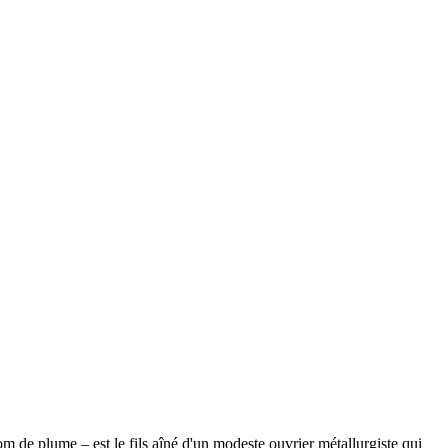
de plume – est le fils aîné d'un modeste ouvrier métallurgiste qui